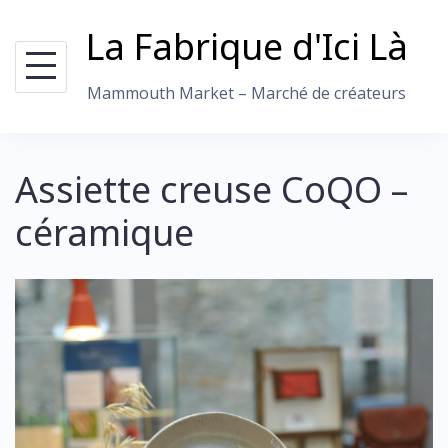
Skip
La Fabrique d'Ici Là
to
content
Mammouth Market – Marché de créateurs
Assiette creuse CoQO –
céramique