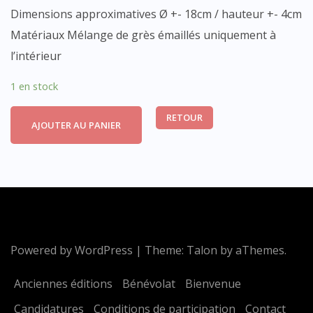
Dimensions approximatives Ø +- 18cm / hauteur +- 4cm
Matériaux Mélange de grès émaillés uniquement à
l’intérieur
1 en stock
RETOUR
AJOUTER AU PANIER
Powered by WordPress
|
Theme:
Talon
by aThemes.
Anciennes éditions
Bénévolat
Bienvenue
Candidatures
Conditions de participation
Contact