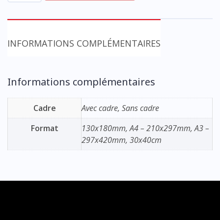
Impression
d'Art
-
INFORMATIONS COMPLÉMENTAIRES
Plusieurs
formats
Informations complémentaires
disponibles
Cadre
Avec cadre, Sans cadre
Format
130x180mm, A4 – 210x297mm, A3 –
297x420mm, 30x40cm