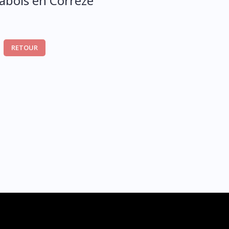
abois en Corrèze
RETOUR