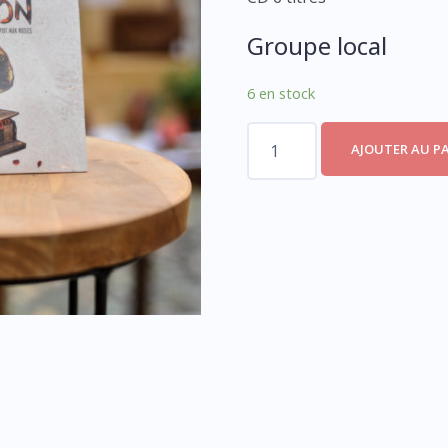
Groupe local
6 en stock
quantité
AJOUTER AU P
de
Le
Sillon
-
Pot
aux
Roses