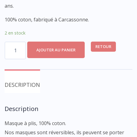
ans.
100% coton, fabriqué à Carcassonne.
2 en stock
quantité
RETOUR
AJOUTER AU PANIER
de
Masque
tissu
enfant
DESCRIPTION
Description
Masque à plis, 100% coton.
Nos masques sont réversibles, ils peuvent se porter