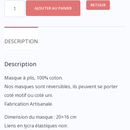
quantité
RETOUR
AJOUTER AU PANIER
de
Masque
tissu
DESCRIPTION
Description
Masque à plis, 100% coton.
Nos masques sont réversibles, ils peuvent se porter
coté motif ou coté uni.
Fabrication Artisanale.
Dimension du masque : 20×16 cm
Liens en lycra élastiques noir.